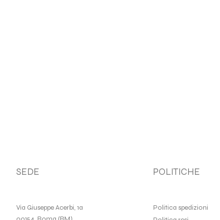
SEDE
POLITICHE
Via Giuseppe Acerbi, 1a
Politica spedizioni
00154, Roma (RM)
Politica resi