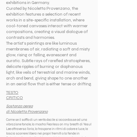
exhibitions in Germany.
Curated by Nicoletta Provenzano, the
exhibition features a selection of recent
works in a site-specific installation, where
cool-toned canvases interact with warmer
compositions, creating a visual dialogue of
contrasts and harmonies.
The artist’s paintings are like luminous
membranes of air, radiating a soft and misty
glow, rising or falling, evanescent and
auratic. Subtle rays of rarefied stratospheres,
delicate ripples of burning or diaphanous
light, like veils of terrestrial and marine winds,
arch and bend, giving shape to one another
in an aerial flow that is either tense or drifting.
TESTO
CRITICO
Sostanza aerea
di Nicoletta Provenzano
Come se il soffio di un vento docile si accordasse ad una
vibrazione tonale, la mostra Fearless on my breath di Yesul
Lee attraversa l’aria, la traspone in ritmi di colore e luce, la
lascia scorrere libera nei propri tremiti o la fende in