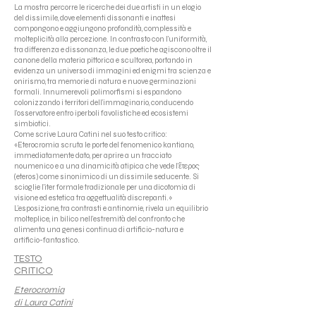
La mostra percorre le ricerche dei due artisti in un elogio
del dissimile, dove elementi dissonanti e inattesi
compongono e aggiungono profondità, complessità e
molteplicità alla percezione. In contrasto con l'uniformità,
tra differenza e dissonanza, le due poetiche agiscono oltre il
canone della materia pittorica e scultorea, portando in
evidenza un universo di immagini ed enigmi tra scienza e
onirismo, tra memorie di natura e nuove germinazioni
formali. Innumerevoli polimorfismi si espandono
colonizzando i territori dell’immaginario, conducendo
l’osservatore entro iperboli favolistiche ed ecosistemi
simbiotici.
Come scrive Laura Catini nel suo testo critico:
«Eterocromia scruta le porte del fenomenico kantiano,
immediatamente dato, per aprire a un tracciato
noumenico e a una dinamicità atipica che vede l'ἕτερος
(eteros) come sinonimico di un dissimile seducente. Si
scioglie l'iter formale tradizionale per una dicotomia di
visione ed estetica tra oggettualità discrepanti.»
L’esposizione, tra contrasti e antinomie, rivela un equilibrio
molteplice, in bilico nell’estremità del confronto che
alimenta una genesi continua di artificio-natura e
artificio-fantastico.
TESTO
CRITICO
Eterocromia
di Laura Catini