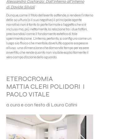
Alessandro Costanzo: Dall’interno all’interno
di Davide Silvioli
Dunque, come il titolo dell’evento sottende, a rendere l’interno
della scultura (o il suo negativo) il principale agente
narrativo non è tanto la parte formale o l’oggetto che vi è
incluso ma, più nettamente, la relazione tra i due fattori,
precisandosi come il fondamento estetico di tale
sperimentazione. L’interno, pertanto, si configura come un
luogo sia fisico che mentale, dove tutto appare sospeso e
alluso; una dimensione che domanda tempo per essere
avvertita, che rende quanto non visibile esplicitamente il
vero campo d’azione dello sguardo.
ETEROCROMIA
MATTIA CLERI POLIDORI I
PAOLO VITALE
a cura e con testo di Laura Catini