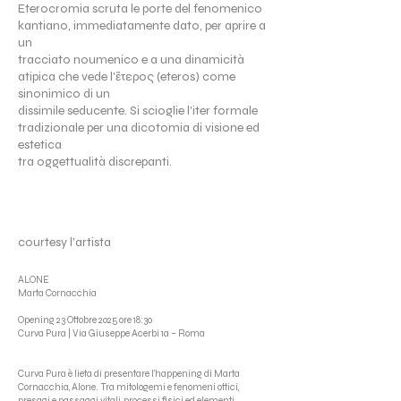
Eterocromia scruta le porte del fenomenico
kantiano, immediatamente dato, per aprire a
un
tracciato noumenico e a una dinamicità
atipica che vede l'ἕτερος (eteros) come
sinonimico di un
dissimile seducente. Si scioglie l'iter formale
tradizionale per una dicotomia di visione ed
estetica
tra oggettualità discrepanti.
courtesy l'artista
ALONE
Marta Cornacchia
Opening 23 Ottobre 2025 ore 18:30
Curva Pura | Via Giuseppe Acerbi 1a – Roma
Curva Pura è lieta di presentare l’happening di Marta
Cornacchia, Alone. Tra mitologemi e fenomeni ottici,
presagi e passaggi vitali, processi fisici ed elementi