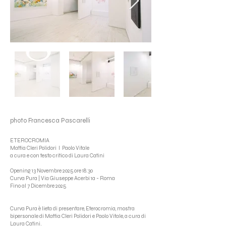
photo Francesca Pascarelli
ETEROCROMIA
Mattia Cleri Polidori I Paolo Vitale
a cura e con testo critico di Laura Catini
Opening 13 Novembre 2025 ore 18:30
Curva Pura | Via Giuseppe Acerbi 1a - Roma
Fino al 7 Dicembre 2025
Curva Pura è lieta di presentare, Eterocromia, mostra
bipersonale di Mattia Cleri Polidori e Paolo Vitale, a cura di
Laura Catini.