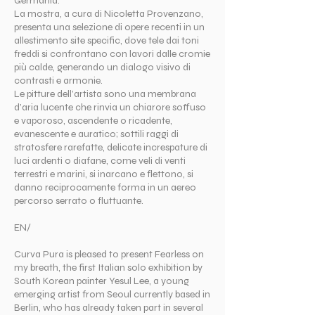
Germania.
La mostra, a cura di Nicoletta Provenzano,
presenta una selezione di opere recenti in un
allestimento site specific, dove tele dai toni
freddi si confrontano con lavori dalle cromie
più calde, generando un dialogo visivo di
contrasti e armonie.
Le pitture dell’artista sono una membrana
d’aria lucente che rinvia un chiarore soffuso
e vaporoso, ascendente o ricadente,
evanescente e auratico; sottili raggi di
stratosfere rarefatte, delicate increspature di
luci ardenti o diafane, come veli di venti
terrestri e marini, si inarcano e flettono, si
danno reciprocamente forma in un aereo
percorso serrato o fluttuante.
EN/
Curva Pura is pleased to present Fearless on
my breath, the first Italian solo exhibition by
South Korean painter Yesul Lee, a young
emerging artist from Seoul currently based in
Berlin, who has already taken part in several