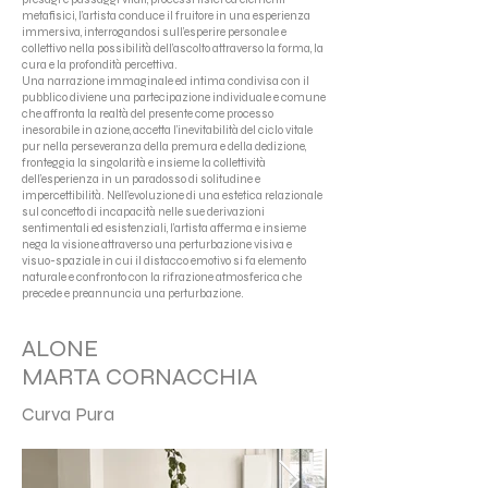
metafisici, l’artista conduce il fruitore in una esperienza
immersiva, interrogandosi sull’esperire personale e
collettivo nella possibilità dell’ascolto attraverso la forma, la
cura e la profondità percettiva.
Una narrazione immaginale ed intima condivisa con il
pubblico diviene una partecipazione individuale e comune
che affronta la realtà del presente come processo
inesorabile in azione, accetta l’inevitabilità del ciclo vitale
pur nella perseveranza della premura e della dedizione,
fronteggia la singolarità e insieme la collettività
dell’esperienza in un paradosso di solitudine e
impercettibilità. Nell’evoluzione di una estetica relazionale
sul concetto di incapacità nelle sue derivazioni
sentimentali ed esistenziali, l’artista afferma e insieme
nega la visione attraverso una perturbazione visiva e
visuo-spaziale in cui il distacco emotivo si fa elemento
naturale e confronto con la rifrazione atmosferica che
precede e preannuncia una perturbazione.
ALONE
MARTA CORNACCHIA
Curva Pura