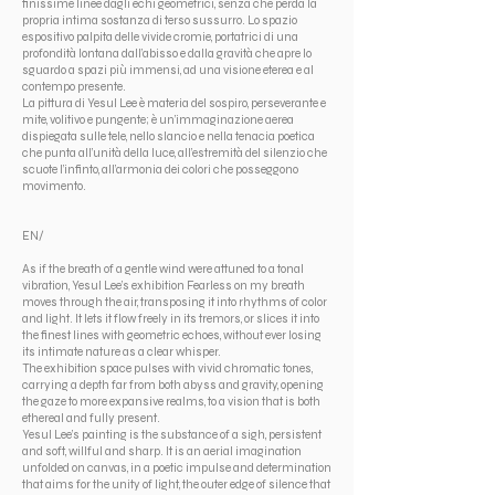
finissime linee dagli echi geometrici, senza che perda la
propria intima sostanza di terso sussurro. Lo spazio
espositivo palpita delle vivide cromie, portatrici di una
profondità lontana dall’abisso e dalla gravità che apre lo
sguardo a spazi più immensi, ad una visione eterea e al
contempo presente.
La pittura di Yesul Lee è materia del sospiro, perseverante e
mite, volitivo e pungente; è un’immaginazione aerea
dispiegata sulle tele, nello slancio e nella tenacia poetica
che punta all’unità della luce, all’estremità del silenzio che
scuote l’infinto, all’armonia dei colori che posseggono
movimento.
EN/
As if the breath of a gentle wind were attuned to a tonal
vibration, Yesul Lee’s exhibition Fearless on my breath
moves through the air, transposing it into rhythms of color
and light. It lets it flow freely in its tremors, or slices it into
the finest lines with geometric echoes, without ever losing
its intimate nature as a clear whisper.
The exhibition space pulses with vivid chromatic tones,
carrying a depth far from both abyss and gravity, opening
the gaze to more expansive realms, to a vision that is both
ethereal and fully present.
Yesul Lee’s painting is the substance of a sigh, persistent
and soft, willful and sharp. It is an aerial imagination
unfolded on canvas, in a poetic impulse and determination
that aims for the unity of light, the outer edge of silence that