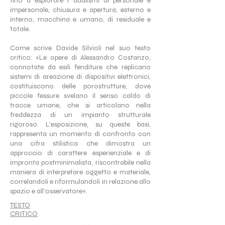
fino a esplorare i dualismi di personale e
impersonale, chiusura e apertura, esterno e
interno, macchina e umano, di residuale e
totale.
Come scrive Davide Silvioli nel suo testo
critico: «Le opere di Alessandro Costanzo,
connotate da esili fenditure che replicano
sistemi di areazione di dispositivi elettronici,
costituiscono delle porostrutture, dove
piccole fessure svelano il senso caldo di
tracce umane, che si articolano nella
freddezza di un impianto strutturale
rigoroso. L’esposizione, su queste basi,
rappresenta un momento di confronto con
una cifra stilistica che dimostra un
approccio di carattere esperienziale e di
impronta postminimalista, riscontrabile nella
maniera di interpretare oggetto e materiale,
correlandoli e riformulandoli in relazione allo
spazio e all’osservatore».
TESTO
CRITICO