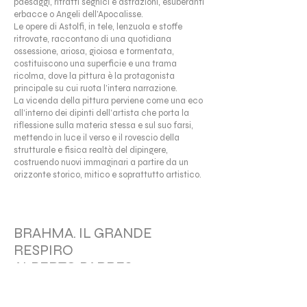
paesaggi, ritratti segnici e astrazioni, esuberanti
erbacce o Angeli dell’Apocalisse.
Le opere di Astolfi, in tele, lenzuola e stoffe
ritrovate, raccontano di una quotidiana
ossessione, ariosa, gioiosa e tormentata,
costituiscono una superficie e una trama
ricolma, dove la pittura è la protagonista
principale su cui ruota l’intera narrazione.
La vicenda della pittura perviene come una eco
all’interno dei dipinti dell’artista che porta la
riflessione sulla materia stessa e sul suo farsi,
mettendo in luce il verso e il rovescio della
strutturale e fisica realtà del dipingere,
costruendo nuovi immaginari a partire da un
orizzonte storico, mitico e soprattutto artistico.
BRAHMA. IL GRANDE
RESPIRO
ALBERTO PARRES
a cura di Alice Falsaperla e Nicoletta