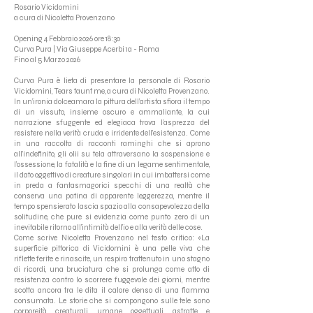
Rosario Vicidomini
a cura di Nicoletta Provenzano
Opening 4 Febbraio 2026 ore 18:30
Curva Pura | Via Giuseppe Acerbi 1a - Roma
Fino al 5 Marzo 2026
Curva Pura è lieta di presentare la personale di Rosario
Vicidomini, Tears taunt me, a cura di Nicoletta Provenzano.
In un’ironia dolceamara la pittura dell’artista sfiora il tempo
di un vissuto, insieme oscuro e ammaliante, la cui
narrazione sfuggente ed elegiaca trova l’asprezza del
resistere nella verità cruda e irridente dell’esistenza. Come
in una raccolta di racconti raminghi che si aprono
all’indefinito, gli olii su tela attraversano la sospensione e
l’ossessione, la fatalità e la fine di un legame sentimentale,
il dato oggettivo di creature singolari in cui imbattersi come
in preda a fantasmagorici specchi di una realtà che
conserva una patina di apparente leggerezza, mentre il
tempo spensierato lascia spazio alla consapevolezza della
solitudine, che pure si evidenzia come punto zero di un
inevitabile ritorno all’intimità dell’io e alla verità delle cose.
Come scrive Nicoletta Provenzano nel testo critico: «La
superficie pittorica di Vicidomini è una pelle viva che
riflette ferite e rinascite, un respiro trattenuto in uno stagno
di ricordi, una bruciatura che si prolunga come atto di
resistenza contro lo scorrere fuggevole dei giorni, mentre
scotta ancora tra le dita il calore denso di una fiamma
consumata. Le storie che si compongono sulle tele sono
corporeità creaturali, umane, oggettuali, astratte e