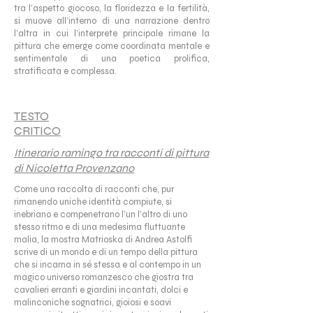
tra l’aspetto giocoso, la floridezza e la fertilità,
si muove all’interno di una narrazione dentro
l’altra in cui l’interprete principale rimane la
pittura che emerge come coordinata mentale e
sentimentale di una poetica prolifica,
stratificata e complessa.
TESTO
CRITICO
Itinerario ramingo tra racconti di pittura
di Nicoletta Provenzano
Come una raccolta di racconti che, pur
rimanendo uniche identità compiute, si
inebriano e compenetrano l’un l’altro di uno
stesso ritmo e di una medesima fluttuante
malia, la mostra Matrioska di Andrea Astolfi
scrive di un mondo e di un tempo della pittura
che si incarna in sé stessa e al contempo in un
magico universo romanzesco che giostra tra
cavalieri erranti e giardini incantati, dolci e
malinconiche sognatrici, gioiosi e soavi