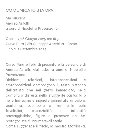
COMUNICATO STAMPA
MATRIOSKA
Andrea Astolfi
a cura di Nicoletta Provenzano
Opening 26 Giugno 2025 ore 18:30
Curva Pura | Via Giuseppe Acerbi 1a - Roma
Fino al 7 Settembre 2025
Curva Pura è lieta di presentare la personale di
Andrea Astolfi, Matrioska, a cura di Nicoletta
Provenzano.
Richiami, relazioni, interconnessioni e
sovrapposizioni compongono il testo pittorico
dell’artista che nel gesto immediato, nella
campitura distesa, nella sfuggente pastosità o
nelle lievissime e inquiete pennellate di colore,
conforma, scompone e frammenta echi
favolistici, essenzialità e intensità
paesaggistiche, figure e presenze del Se’
protagoniste di innumerevoli storie.
Come suggerisce il titolo, la mostra Matrioska,